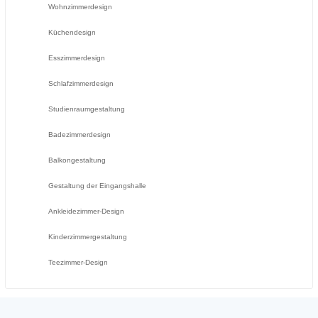
Wohnzimmerdesign
Küchendesign
Esszimmerdesign
Schlafzimmerdesign
Studienraumgestaltung
Badezimmerdesign
Balkongestaltung
Gestaltung der Eingangshalle
Ankleidezimmer-Design
Kinderzimmergestaltung
Teezimmer-Design