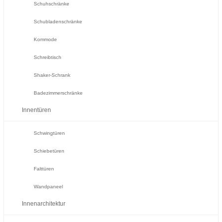
Schuhschränke
Schubladenschränke
Kommode
Schreibtisch
Shaker-Schrank
Badezimmerschränke
Innentüren
Schwingtüren
Schiebetüren
Falttüren
Wandpaneel
Innenarchitektur