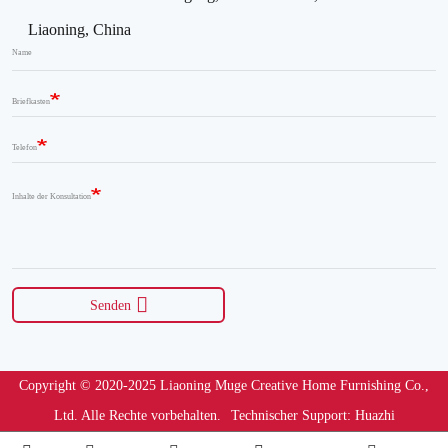
Liaoning, China
Name
Briefkasten
Telefon
Inhalte der Konsultation
Senden
Copyright © 2020-2025 Liaoning Muge Creative Home Furnishing Co.,
Ltd. Alle Rechte vorbehalten.
Technischer Support: Huazhi