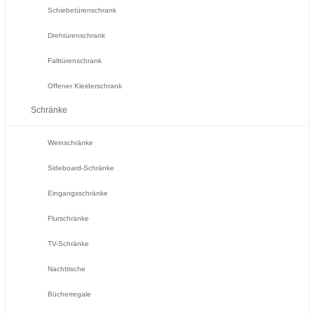
Schiebetürenschrank
Drehtürenschrank
Falttürenschrank
Offener Kleiderschrank
Schränke
Weinschränke
Sideboard-Schränke
Eingangsschränke
Flurschränke
TV-Schränke
Nachttische
Bücherregale