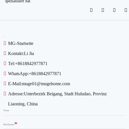
spezialisiert hat.
Immobilienentwicklung
.
MG-Startseite
Kontakt:
Li Jia
Tel:
+8618842977871
WhatsApp:
+8618842977871
E-Mail:
muge01@mugehome.com
Adresse:
Unterbezirk Beigang, Stadt Huludao, Provinz
Liaoning, China
Name
Briefkasten