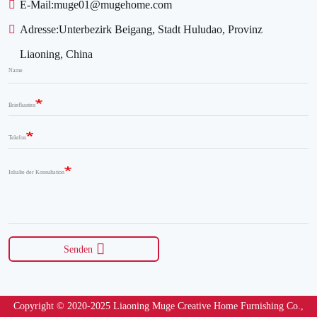
E-Mail:
muge01@mugehome.com
Adresse:
Unterbezirk Beigang, Stadt Huludao, Provinz
Liaoning, China
Name
Briefkasten
Telefon
Inhalte der Konsultation
Senden
Copyright © 2020-2025 Liaoning Muge Creative Home Furnishing Co.,