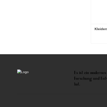
Kleider
Kleider
Jetzt 
Es ist ein modernes
Forschung und Ent
hat.