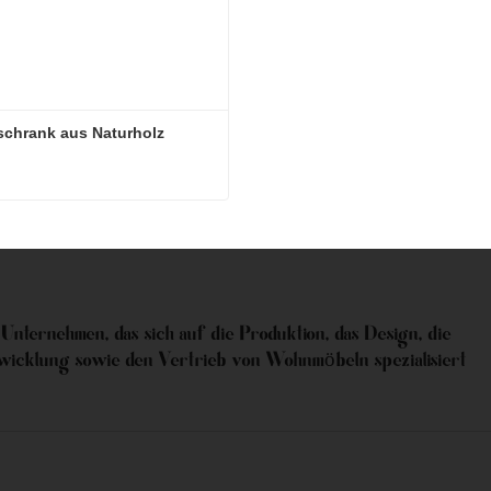
schrank aus Naturholz
schrank aus Naturholz
Kontakt aufnehmen
 Unternehmen, das sich auf die Produktion, das Design, die
wicklung sowie den Vertrieb von Wohnmöbeln spezialisiert