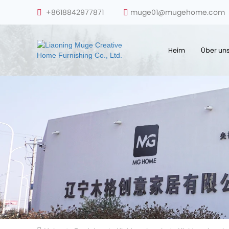
+8618842977871
muge01@mugehome.com
Heim
Über un