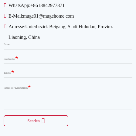
WhatsApp:
+8618842977871
E-Mail:
muge01@mugehome.com
Adresse:
Unterbezirk Beigang, Stadt Huludao, Provinz
Liaoning, China
Name
Briefkasten
Telefon
Inhalte der Konsultation
Senden