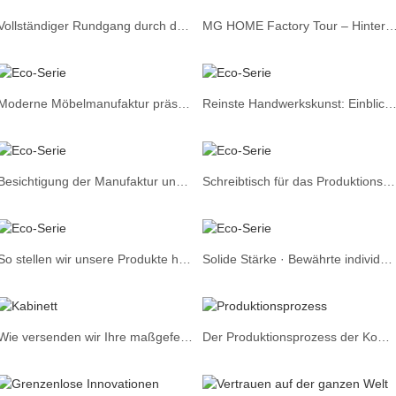
Vollständiger Rundgang durch den Produktionsprozess im Werk | Strenge Qualitätskontrolle
MG HOME Factory Tour – Hinter den Kulissen maßgefertigter Möbel- und 
Moderne Möbelmanufaktur präsentiert: Maßgefertigte Schränke und Kleiderschränke
Reinste Handwerkskunst: Einblick in unsere Manufaktur für die individuelle Gestaltung von 
Besichtigung der Manufaktur und des Ausstellungsraums für maßgefertigte Schränke | Der gesamte Herstellungsprozess wird enthüllt
Schreibtisch für das Produktionsbüro
So stellen wir unsere Produkte her und präsentieren sie.
Solide Stärke · Bewährte individuelle Hausplanung
Wie versenden wir Ihre maßgefertigten Möbel?
Der Produktionsprozess der Kompletthausanpassung