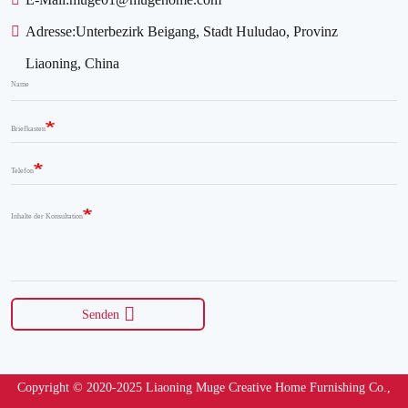
Adresse:
Unterbezirk Beigang, Stadt Huludao, Provinz
Liaoning, China
Name
Briefkasten
Telefon
Inhalte der Konsultation
Senden
Copyright © 2020-2025 Liaoning Muge Creative Home Furnishing Co.,