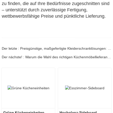
zu finden, die auf Ihre Bedürfnisse zugeschnitten sind
– unterstützt durch zuverlässige Fertigung,
wettbewerbsfähige Preise und pünktliche Lieferung.
Der letzte : Preisgünstige, maßgefertigte Kleiderschranklösungen: Stilvoller Aufbewahrungsratgeber für erschwingliche Preise
Der nächste! : Warum die Wahl des richtigen Küchenmöbellieferanten für den Erfolg Ihres Projekts entscheidend ist
Grüne Kücheneinheiten
Hochglanz-Sideboard