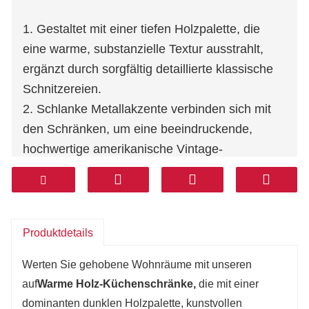
1. Gestaltet mit einer tiefen Holzpalette, die
eine warme, substanzielle Textur ausstrahlt,
ergänzt durch sorgfältig detaillierte klassische
Schnitzereien.
2. Schlanke Metallakzente verbinden sich mit
den Schränken, um eine beeindruckende,
hochwertige amerikanische Vintage-
Atmosphäre für moderne Anwesen zu schaffen.
3. Die vielseitige Insel dient sowohl als
effiziente Zubereitungsfläche als auch als
interaktive Familien-Social-Bar.
Produktdetails
4. Gefertigt aus klarem Kornholz, gepaart mit
Werten Sie gehobene Wohnräume mit unseren
optionaler verschleißfester
Küchenschränke mit
auf
Warme Holz-Küchenschränke,
die mit einer
natürlicher Holzmaserung in warmen
dominanten dunklen Holzpalette, kunstvollen
Holztönen
Quarz- oder Sinterstein-Arbeitsplatte