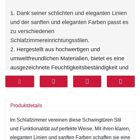
1. Dank seiner schlichten und eleganten Linien
und der sanften und eleganten Farben passt es
zu verschiedenen
Schlafzimmereinrichtungsstilen.
2. Hergestellt aus hochwertigen und
umweltfreundlichen Materialien, bietet es eine
ausgezeichnete Feuchtigkeitsbeständigkeit und
Schalldämmung und gewährleistet so ein
langfristiges Benutzererlebnis.
3. Ausgestattet mit hochpräzisen Hardware-
Komponenten und geräuschlosen Scharnieren,
Produktdetails
lässt es sich reibungslos und geräuschlos
Im Schlafzimmer vereinen diese Schwingtüren Stil
öffnen und schließen.
und Funktionalität auf perfekte Weise. Mit ihren klaren,
4. Durch die Öffnungsmethode wird kein
eleganten Linien und sanften Farben schaffen sie eine
zusätzlicher Platz benötigt, wodurch die