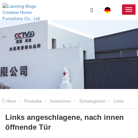
Heim
Produkte
Innentüren
Schwingtüren
Links
Links angeschlagene, nach innen
angeschlagene, nach innen öffnende Tür
öffnende Tür