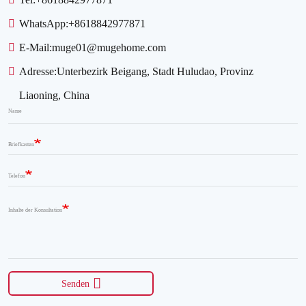
WhatsApp:
+8618842977871
E-Mail:
muge01@mugehome.com
Adresse:
Unterbezirk Beigang, Stadt Huludao, Provinz
Liaoning, China
Name
Briefkasten
Telefon
Inhalte der Konsultation
Senden