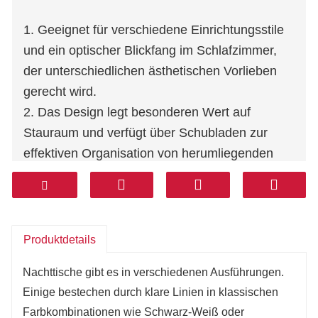
1. Geeignet für verschiedene Einrichtungsstile
und ein optischer Blickfang im Schlafzimmer,
der unterschiedlichen ästhetischen Vorlieben
gerecht wird.
2. Das Design legt besonderen Wert auf
Stauraum und verfügt über Schubladen zur
effektiven Organisation von herumliegenden
Gegenständen neben dem Bett.
3. Erhältlich in klassischen neutralen Farben
wie Schwarz & Weiß und Graubraun sowie in
kräftigen Farbkombinationen wie Rot &
Produktdetails
Schwarz.
Nachttische gibt es in verschiedenen Ausführungen.
4. Enthält detaillierte Elemente wie strukturierte
Einige bestechen durch klare Linien in klassischen
Türpaneele und Metallstützbeine, um die Textur
Farbkombinationen wie Schwarz-Weiß oder
zu verstärken und Eintönigkeit zu vermeiden.