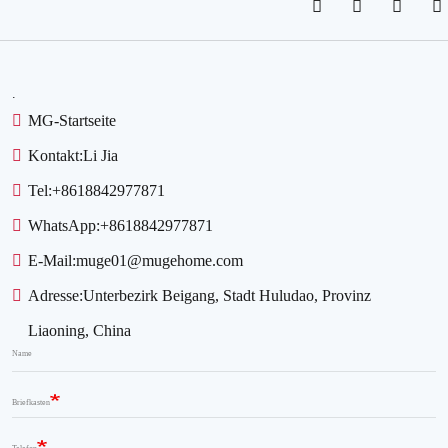
.
MG-Startseite
Kontakt:
Li Jia
Tel:
+8618842977871
WhatsApp:
+8618842977871
E-Mail:
muge01@mugehome.com
Adresse:
Unterbezirk Beigang, Stadt Huludao, Provinz
Liaoning, China
Name
Briefkasten