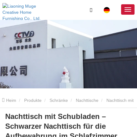
Heim
Produkte
Schränke
Nachttische
Nachttisch mit
Nachttisch mit Schubladen –
Schubladen – Schwarzer Nachttisch für die Aufbewahrung im
Schwarzer Nachttisch für die
Schlafzimmer
Aufbewahrung im Schlafzimmer