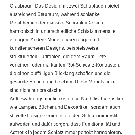
Graubraun. Das Design mit zwei Schubladen bietet
5. Kompaktes Gesamtvolumendesign, das den
ausreichend Stauraum, während schlanke
Platzbedarf minimiert und eine reibungslose
Metallbeine oder massive Schrankfüße sich
Bewegungsfreiheit im Schlafzimmer
harmonisch in unterschiedliche Schlafzimmerstile
gewährleistet.
einfügen. Andere Modelle überzeugen mit
6. Neben praktischen Funktionen wertet es
künstlerischeren Designs, beispielsweise
auch die Gesamtästhetik des Schlafzimmers
strukturierten Türfronten, die dem Raum Tiefe
auf
verleihen, oder markanten Rot-Schwarz-Kontrasten,
die einen auffälligen Blickfang schaffen und die
gesamte Einrichtung beleben. Diese Möbelstücke
sind nicht nur praktische
Aufbewahrungsmöglichkeiten für Nachttischutensilien
wie Lampen, Bücher und Dekoartikel, sondern auch
stilvolle Designelemente, die den Schlafzimmerstil
aufwerten und dafür sorgen, dass Funktionalität und
Ästhetik in jedem Schlafzimmer perfekt harmonieren.