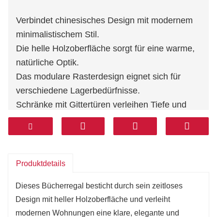
Verbindet chinesisches Design mit modernem
minimalistischem Stil.
Die helle Holzoberfläche sorgt für eine warme,
natürliche Optik.
Das modulare Rasterdesign eignet sich für
verschiedene Lagerbedürfnisse.
Schränke mit Gittertüren verleihen Tiefe und
optischer Struktur.
Die integrierte warme LED-Beleuchtung
verbessert den Darstellungseffekt.
Bietet die perfekte Balance zwischen Stauraum
Produktdetails
und Dekoration für stilvolle Interieurs.
Dieses Bücherregal besticht durch sein zeitloses
Design mit heller Holzoberfläche und verleiht
modernen Wohnungen eine klare, elegante und