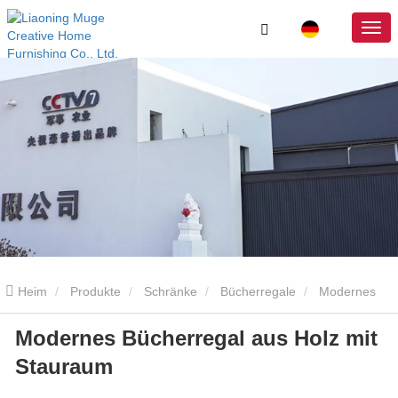
Heim
Produkte
Schränke
Bücherregale
Modernes
Modernes Bücherregal aus Holz mit
Bücherregal aus Holz mit Stauraum
Stauraum