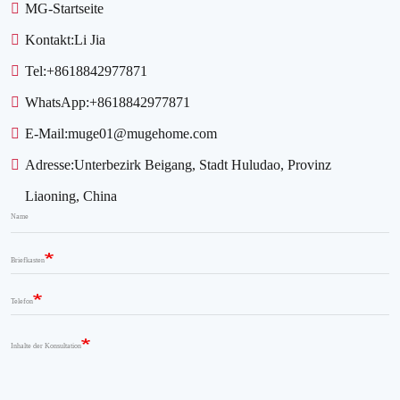
MG-Startseite
Kontakt:
Li Jia
Tel:
+8618842977871
WhatsApp:
+8618842977871
E-Mail:
muge01@mugehome.com
Adresse:
Unterbezirk Beigang, Stadt Huludao, Provinz
Liaoning, China
Name
Briefkasten
Telefon
Inhalte der Konsultation